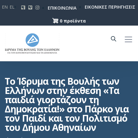
Παράκαμψη
EN
EL
ΕΙΚΟΝΙΚΕΣ ΠΕΡΙΗΓΗΣΕΙΣ
ΕΠΙΚΟΙΝΩΝΙΑ
προς
το
0 προϊόντα
κυρίως
περιεχόμενο
Το Ίδρυμα της Βουλής των
Ελλήνων στην έκθεση «Τα
παιδιά γιορτάζουν τη
Δημοκρατία!» στο Πάρκο για
τον Παιδί και τον Πολιτισμό
του Δήμου Αθηναίων