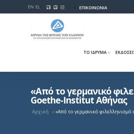
Παράκαμψη
EN
EL
ΕΠΙΚΟΙΝΩΝΙΑ
προς
το
κυρίως
περιεχόμενο
ΤΟ ΙΔΡΥΜΑ
ΕΚΔΟΣΕΙ
«Από το γερμανικό φιλε
Goethe-Institut Αθήνας
Αρχική
«Από το γερμανικό φιλελληνισμό σ