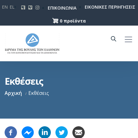
Παράκαμψη
EN
EL
ΕΙΚΟΝΙΚΕΣ ΠΕΡΙΗΓΗΣΕΙΣ
ΕΠΙΚΟΙΝΩΝΙΑ
προς
το
0 προϊόντα
κυρίως
περιεχόμενο
Εκθέσεις
Αρχική
Εκθέσεις