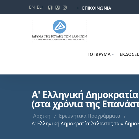
Παράκαμψη
EN
EL
ΕΠΙΚΟΙΝΩΝΙΑ
προς
το
κυρίως
περιεχόμενο
ΤΟ ΙΔΡΥΜΑ
ΕΚΔΟΣΕΙ
Α' Ελληνική Δημοκρατία
(στα χρόνια της Επανάσ
Αρχική
Ερευνητικά Προγράμματα
Α' Ελληνική Δημοκρατία: Άτλαντας των δημο