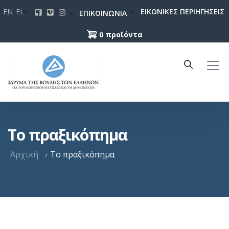
Παράκαμψη
EN
EL
ΕΙΚΟΝΙΚΕΣ ΠΕΡΙΗΓΗΣΕΙΣ
ΕΠΙΚΟΙΝΩΝΙΑ
προς
το
0 προϊόντα
κυρίως
περιεχόμενο
Το πραξικόπημα
Αρχική
Το πραξικόπημα