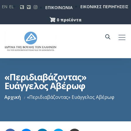
Παράκαμψη
EN
EL
ΕΙΚΟΝΙΚΕΣ ΠΕΡΙΗΓΗΣΕΙΣ
ΕΠΙΚΟΙΝΩΝΙΑ
προς
το
0 προϊόντα
κυρίως
περιεχόμενο
«Περιδιαβάζοντας»
Ευάγγελος Αβέρωφ
Αρχική
«Περιδιαβάζοντας» Ευάγγελος Αβέρωφ