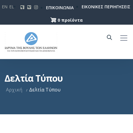
Παράκαμψη
EN
EL
ΕΙΚΟΝΙΚΕΣ ΠΕΡΙΗΓΗΣΕΙΣ
ΕΠΙΚΟΙΝΩΝΙΑ
προς
το
0 προϊόντα
κυρίως
περιεχόμενο
Δελτία Τύπου
Αρχική
Δελτία Τύπου