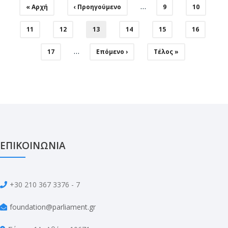
Σελιδοποίηση
…
First
« Αρχή
Προηγούμενη
‹ Προηγούμενο
Σελίδα
9
Σελίδα
10
page
σελίδα
Σελίδα
11
Σελίδα
12
Τρέχουσα
13
Σελίδα
14
Σελίδα
15
Σελίδα
16
σελίδα
…
Σελίδα
17
Επόμενη
Επόμενο ›
Last
Τέλος »
Σελίδα
page
ΕΠΙΚΟΙΝΩΝΙΑ
+30 210 367 3376 - 7
foundation@parliament.gr