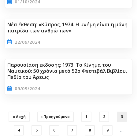
01/10/2024
Νέα έκθεση: «Κύπρος, 1974. Η μνήμη είναι η μόνη
πατρίδα των ανθρώπων»
22/09/2024
Παρουσίαση έκδοσης: 1973. Το Κίνημα του
Ναυτικού: 50 χρόνια μετά 52ο Φεστιβάλ Βιβλίου,
Πεδίο του Άρεως
09/09/2024
Σελιδοποίηση
First
« Αρχή
Προηγούμενη
‹ Προηγούμενο
Σελίδα
1
Σελίδα
2
Τρέχου
3
page
σελίδα
σελίδα
…
Σελίδα
4
Σελίδα
5
Σελίδα
6
Σελίδα
7
Σελίδα
8
Σελίδα
9