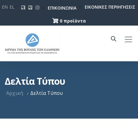
Παράκαμψη
EN
EL
ΕΙΚΟΝΙΚΕΣ ΠΕΡΙΗΓΗΣΕΙΣ
ΕΠΙΚΟΙΝΩΝΙΑ
προς
το
0 προϊόντα
κυρίως
περιεχόμενο
Δελτία Τύπου
Αρχική
Δελτία Τύπου