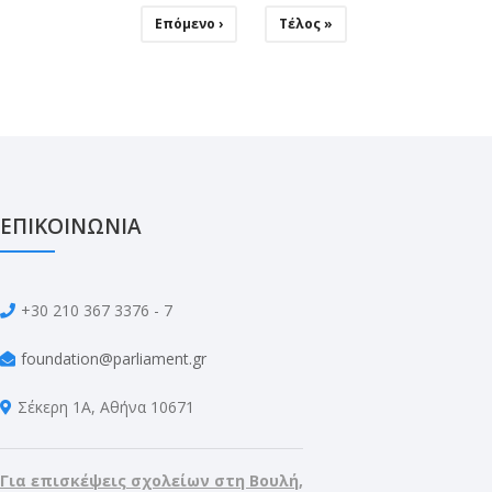
Επόμενη
Επόμενο ›
Last
Τέλος »
Σελίδα
page
ΕΠΙΚΟΙΝΩΝΙΑ
+30 210 367 3376 - 7
foundation@parliament.gr
Σέκερη 1Α, Αθήνα 10671
Για επισκέψεις σχολείων στη Βουλή,