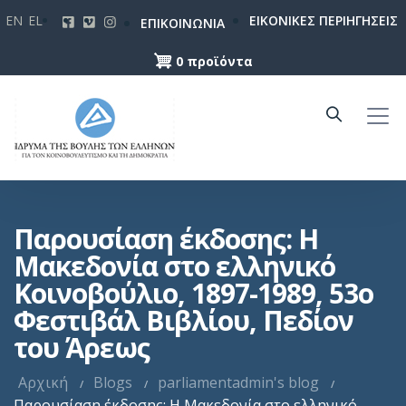
Παράκαμψη
EN
EL
ΕΙΚΟΝΙΚΕΣ ΠΕΡΙΗΓΗΣΕΙΣ
ΕΠΙΚΟΙΝΩΝΙΑ
προς
το
0 προϊόντα
κυρίως
περιεχόμενο
Παρουσίαση έκδοσης: Η
Μακεδονία στο ελληνικό
Κοινοβούλιο, 1897-1989, 53ο
Φεστιβάλ Βιβλίου, Πεδίον
του Άρεως
Αρχική
Blogs
parliamentadmin's blog
Παρουσίαση έκδοσης: Η Μακεδονία στο ελληνικό