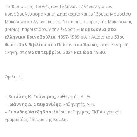
Το Ίδρυμα της Βουλής των Ελλήνων Ελλήνων για τον
Κοινοβουλευτισμό και τη Δημοκρατία και το Ίδρυμα Μουσείου
Μακεδονικού Αγώνα και της Νεότερης Ιστορίας της Μακεδονίας
(IMMA), παρουσιάζουν την έκδοση
Η Μακεδονία στο
ελληνικό Κοινοβούλιο, 1897-1989
στο πλαίσιο του
53ου
Φεστιβάλ Βιβλίου στο Πεδίον του Άρεως
, στην Κεντρική
Σκηνή, στις
9 Σεπτεμβρίου 2024 και ώρα 19.30.
Ομιλητές:
–
Βασίλης Κ. Γούναρης,
καθηγητής, ΑΠΘ
–
Ιωάννης Δ. Στεφανίδης
, καθηγητής, ΑΠΘ
–
Ευάνθης Χατζηβασιλείου
, καθηγητής, ΕΚΠΑ / γενικός
γραμματέας, Ίδρυμα της Βουλής