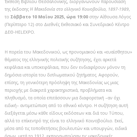
Έκθεση Βιβλίου Θεσσαλονίκης, διοργανώνουν παρουσίαση
της έκδοσης
Η Μακεδονία στο ελληνικό Κοινοβούλιο, 1897-1989
,
το
Σάββατο 10 Μαΐου 2025, ώρα 19:00
στην Αίθουσα Λόγος
(Περίπτερο 12) στο Διεθνές Εκθεσιακό και Συνεδριακό Κέντρο
ΔΕΘ-HELEXPO.
Η πορεία του Μακεδονικού, ως προνομιακού και «ευαίσθητου»
θέματος της ελληνικής πολιτικής συζήτησης, έχει αρκετά
κεφάλαια και υποκεφάλαια, που δεν ενδιαφέρουν μόνον τη
δημόσια ιστορία του διπλωματικού ζητήματος. Αφορούν,
επίσης, τη γενικότερη πρόσληψη της Μακεδονίας ως μιας
περιοχής με διακριτά χαρακτηριστικά, προβλήματα και
πληθυσμό, τα οποία επιτάσσουν μια διαφορετική –αν όχι
ειδική– αντιμετώπιση από το εθνικό κέντρο. Η συζήτηση αυτή
διεξάγεται μέσω κάθε είδους εκδόσεων και διά του Τύπου,
αλλά το επίκεντρό της είναι το ελληνικό Κοινοβούλιο. Εκεί,
μέσα από τις τοποθετήσεις βουλευτών και υπουργών, ειδικά
όσων, μετά το 1912, εκπροσωπούσαν τις μακεδονικές