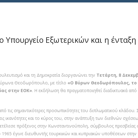
 Υπουργείο Εξωτερικών και η ένταξη
ουλευτισμό και τη Δημοκρατία διοργανώνει την
Τετάρτη, 8 Δεκεμ
Βύρωνα Θεοδωρόπουλο, με τίτλο
«Ο Βύρων Θεοδωρόπουλος, το
δας στην ΕΟΚ»
. Η εκδήλωση θα πραγματοποιηθεί διαδικτυακά από
ό τις σημαντικότερες προσωπικότητες του διπλωματικού κλάδου. 
 τις ικανότητες και το κύρος του, στην ανάπτυξη των διεθνών σχέσεω
διετέλεσε πρόξενος στην Κωνσταντινούπολη, σύμβουλος πρεσβείας 
ο 1965 έγινε διευθυντής τουρκικών και κυπριακών υποθέσεων στην