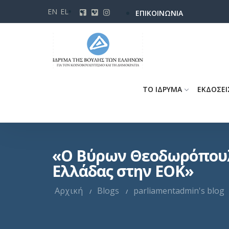
Παράκαμψη
EN
EL
ΕΠΙΚΟΙΝΩΝΙΑ
προς
το
κυρίως
περιεχόμενο
ΤΟ ΙΔΡΥΜΑ
ΕΚΔΟΣΕΙ
«Ο Βύρων Θεοδωρόπουλο
Ελλάδας στην ΕΟΚ»
Αρχική
Blogs
parliamentadmin's blog