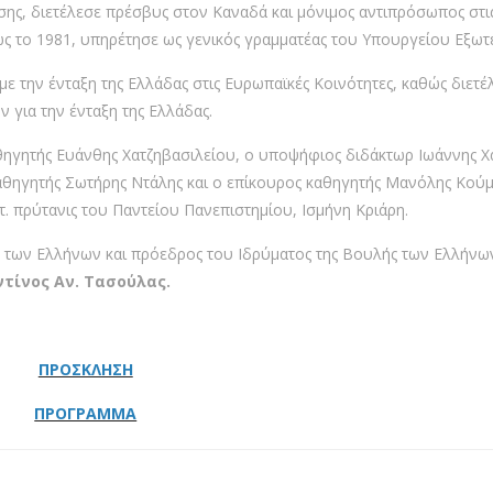
σης, διετέλεσε πρέσβυς στον Καναδά και μόνιμος αντιπρόσωπος στι
ως το 1981, υπηρέτησε ως γενικός γραμματέας του Υπουργείου Εξωτ
την ένταξη της Ελλάδας στις Ευρωπαϊκές Κοινότητες, καθώς διετέ
 για την ένταξη της Ελλάδας.
γητής Ευάνθης Χατζηβασιλείου, ο υποψήφιος διδάκτωρ Ιωάννης Χ
αθηγητής Σωτήρης Ντάλης και ο επίκουρος καθηγητής Μανόλης Κούμ
 τ. πρύτανις του Παντείου Πανεπιστημίου, Ισμήνη Κριάρη.
ς των Ελλήνων και πρόεδρος του Ιδρύματος της Βουλής των Ελλήνω
τίνος Αν. Τασούλας.
ΠΡΟΣΚΛΗΣΗ
ΠΡΟΓΡΑΜΜΑ