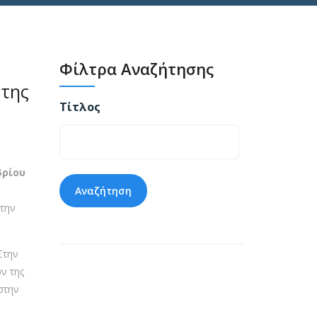
Φίλτρα Αναζήτησης
 της
Τίτλος
βρίου
 την
Στην
ν της
στην