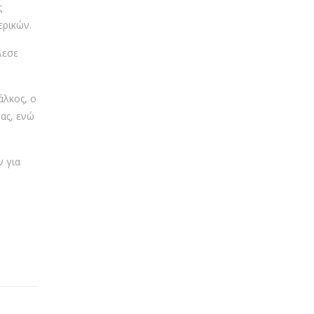
ς
ερικών.
λεσε
άλκος, ο
ας, ενώ
ν για