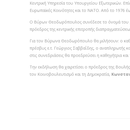
Κεντρική Υπηρεσία του Υπουργείου Εξωτερικών. Επί
Ευρωπαϊκές Κοινότητες και το ΝΑΤO. Από το 1976 έ
Ο Βύρων Θεοδωρόπουλος συνέδεσε το όνομά του με 
πρόεδρος της κεντρικής επιτροπής διαπραγματεύσεων
Για τον Βύρωνα Θεοδωρόπουλο θα μιλήσουν: ο καθη
πρέσβυς ε.τ. Γεώργιος Σαββαΐδης, ο αναπληρωτής κ
στις συνεδριάσεις θα προεδρεύσει η καθηγήτρια και
Την εκδήλωση θα χαιρετίσει ο πρόεδρος της Βουλή
τον Κοινοβουλευτισμό και τη Δημοκρατία,
Κωνσταν