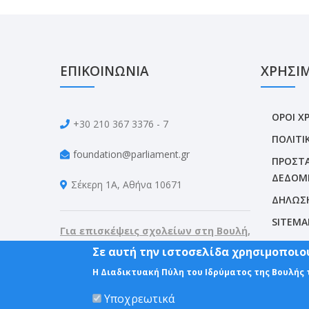
ΕΠΙΚΟΙΝΩΝΙΑ
ΧΡΗΣΙ
ΟΡΟΙ Χ
+30 210 367 3376 - 7
ΠΟΛΙΤΙ
foundation@parliament.gr
ΠΡΟΣΤΑ
ΔΕΔΟΜ
Σέκερη 1Α, Αθήνα 10671
ΔΗΛΩΣ
SITEMA
Για επισκέψεις σχολείων στη Βουλή,
καλέστε: 210. 367 3187, 210. 367 3188
Σε αυτή την ιστοσελίδα χρησιμοποιού
Η Διαδικτυακή Πύλη του Ιδρύματος της Βουλής
Υποχρεωτικά