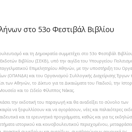
λλήνων στο 53ο Φεστιβάλ Βιβλίου
ουλευτισμό και τη Δημοκρατία συμμετέχει στο 53ο Φεστιβάλ Βιβλίο
κδοτών Βιβλίου (ΣΕΚΒ), υπό την αιγίδα του Υπουργείου Πολιτισμο
Επαγγελματικού Επιμελητηρίου Αθηνών, με την υποστήριξη του Οργ
ίων (ΟΠΑΝΔΑ) και του Οργανισμού Συλλογικής Διαχείρισης Έργων 
ι των Αθηνών, το Δίκτυο για τα Δικαιώματα του Παιδιού, την Ιστορ
 Μουσείο και το Ωδείο Φίλιππος Νάκας.
ιάσει την εκδοτική του παραγωγή και θα αναδείξει το σύνολο των
καιρία να ξεφυλλίσουν και να αγοράσουν, νέες και παλαιότερες εκδ
αιδευτικά και τα ερευνητικά προγράμματα, καθώς και για τις εκδηλώσ
λετήματα ιστορικού και κοινοβουλευτικού περιεχομένου, μεταφράσει
α, πρακτικά συνεδρίων και ημερίδων, συμπληρώνουν αρμονικά τις