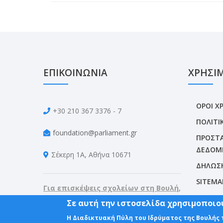
ΕΠΙΚΟΙΝΩΝΙΑ
ΧΡΗΣΙ
ΟΡΟΙ Χ
+30 210 367 3376 - 7
ΠΟΛΙΤΙ
foundation@parliament.gr
ΠΡΟΣΤΑ
ΔΕΔΟΜ
Σέκερη 1Α, Αθήνα 10671
ΔΗΛΩΣ
SITEMA
Για επισκέψεις σχολείων στη Βουλή,
καλέστε: 210. 367 3187, 210. 367 3188
Σε αυτή την ιστοσελίδα χρησιμοποιού
Η Διαδικτυακή Πύλη του Ιδρύματος της Βουλής