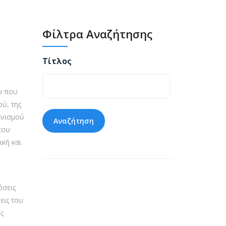
Φίλτρα Αναζήτησης
Τίτλος
υ που
ύ, της
ανισμού
του
ική και
όσεις
εις του
ς