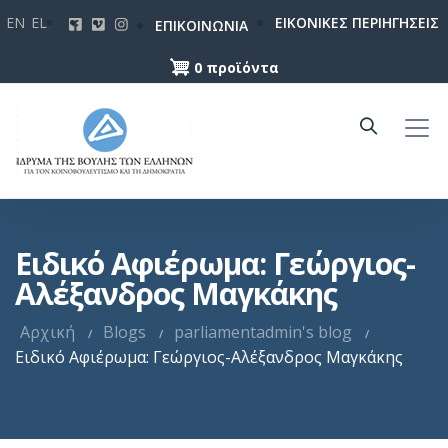
Παράκαμψη
EN
EL
ΕΙΚΟΝΙΚΕΣ ΠΕΡΙΗΓΗΣΕΙΣ
ΕΠΙΚΟΙΝΩΝΙΑ
προς
το
0 προϊόντα
κυρίως
περιεχόμενο
Ειδικό Αφιέρωμα: Γεώργιος-
Αλέξανδρος Μαγκάκης
Αρχική
Blogs
parliamentadmin's blog
Ειδικό Αφιέρωμα: Γεώργιος-Αλέξανδρος Μαγκάκης