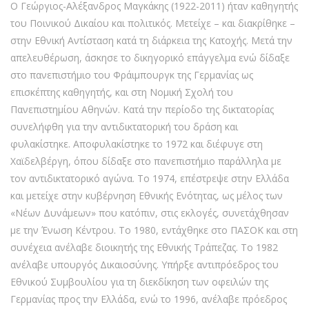
O Γεώργιος-Αλέξανδρος Μαγκάκης (1922-2011) ήταν καθηγητής
του Ποινικού Δικαίου και πολιτικός. Μετείχε – και διακρίθηκε –
στην Εθνική Αντίσταση κατά τη διάρκεια της Κατοχής. Μετά την
απελευθέρωση, άσκησε το δικηγορικό επάγγελμα ενώ δίδαξε
στο πανεπιστήμιο του Φράιμπουργκ της Γερμανίας ως
επισκέπτης καθηγητής, και στη Νομική Σχολή του
Πανεπιστημίου Αθηνών. Κατά την περίοδο της δικτατορίας
συνελήφθη για την αντιδικτατορική του δράση και
φυλακίστηκε. Αποφυλακίστηκε το 1972 και διέφυγε στη
Χαϊδελβέργη, όπου δίδαξε στο πανεπιστήμιο παράλληλα με
τον αντιδικτατορικό αγώνα. Το 1974, επέστρεψε στην Ελλάδα
και μετείχε στην κυβέρνηση Εθνικής Ενότητας, ως μέλος των
«Νέων Δυνάμεων» που κατόπιν, στις εκλογές, συνετάχθησαν
με την Ένωση Κέντρου. Το 1980, εντάχθηκε στο ΠΑΣΟΚ και στη
συνέχεια ανέλαβε διοικητής της Εθνικής Τράπεζας. Το 1982
ανέλαβε υπουργός Δικαιοσύνης. Υπήρξε αντιπρόεδρος του
Εθνικού Συμβουλίου για τη διεκδίκηση των οφειλών της
Γερμανίας προς την Ελλάδα, ενώ το 1996, ανέλαβε πρόεδρος