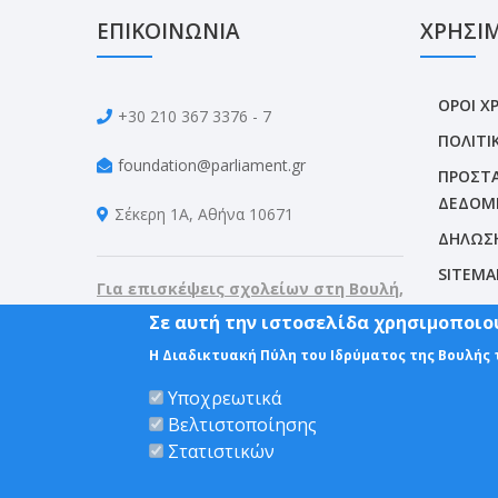
ΕΠΙΚΟΙΝΩΝΙΑ
ΧΡΗΣΙ
ΟΡΟΙ Χ
+30 210 367 3376 - 7
ΠΟΛΙΤΙ
foundation@parliament.gr
ΠΡΟΣΤΑ
ΔΕΔΟΜ
Σέκερη 1Α, Αθήνα 10671
ΔΗΛΩΣ
SITEMA
Για επισκέψεις σχολείων στη Βουλή,
καλέστε: 210. 367 3187, 210. 367 3188
Σε αυτή την ιστοσελίδα χρησιμοποιού
Η Διαδικτυακή Πύλη του Ιδρύματος της Βουλής
Υποχρεωτικά
Βελτιστοποίησης
Στατιστικών
© Copyright 2020. Ίδρυμα της Βουλής των Ελ