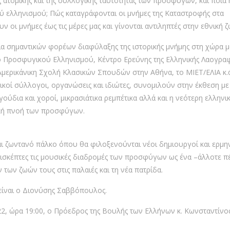
ς ατομικής και της συλλογικής ταυτότητας των προσφύγων, και ποια 
ύ ελληνισμού; Πώς καταγράφονται οι μνήμες της Καταστροφής στα
ι μνήμες έως τις μέρες μας και γίνονται αντιληπτές στην εθνική 
ια σημαντικών φορέων διαφύλαξης της ιστορικής μνήμης στη χώρα μ
ο Προσφυγικού Ελληνισμού, Κέντρο Ερεύνης της Ελληνικής Λαογραφ
μερικάνικη Σχολή Κλασικών Σπουδών στην Αθήνα, το ΜΙΕΤ/ΕΛΙΑ κ.ά
κοί σύλλογοι, οργανώσεις και ιδιώτες, συνομιλούν στην έκθεση με
γούδια και χοροί, μικρασιάτικα ρεμπέτικα αλλά και η νεότερη ελληνι
κή πνοή των προσφύγων.
αι ζωντανό πάλκο όπου θα φιλοξενούνται νέοι δημιουργοί και ερμη
επισκέπτες τις μουσικές διαδρομές των προσφύγων ως ένα –άλλοτε π
 των ζωών τους στις παλαιές και τη νέα πατρίδα.
 είναι ο Διονύσης Σαββόπουλος.
22, ώρα 19:00, ο Πρόεδρος της Βουλής των Ελλήνων κ. Κωνσταντίνος