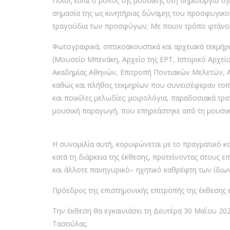
Ποιος είναι ο ρόλος της μουσικής στη δημιουργία τη
σημασία της ως κινητήριας δύναμης του προσφυγικο
τραγούδια των προσφύγων; Με ποιον τρόπο φτάνουν ο
Φωτογραφικά, οπτικοακουστικά και αρχειακά τεκμήρ
(Μουσείο Μπενάκη, Αρχείο της ΕΡΤ, Ιστορικό Αρχεί
Ακαδημίας Αθηνών, Επιτροπή Ποντιακών Μελετών, Α
καθώς και πλήθος τεκμηρίων που συνεισέφεραν τοπι
και ποικίλες μελωδίες: μοιρολόγια, παραδοσιακά τρα
μουσική παραγωγή, που επηρεάστηκε από τη μουσι
Η συνομιλία αυτή, κορυφώνεται με το πραγματικό κ
κατά τη διάρκεια της έκθεσης, προτείνοντας στους 
και άλλοτε πανηγυρικό– ηχητικό καθρέφτη των ίδιων
Πρόεδρος της επιστημονικής επιτροπής της έκθεσης
Την έκθεση θα εγκαινιάσει τη Δευτέρα 30 Μαΐου 20
Τασούλας.