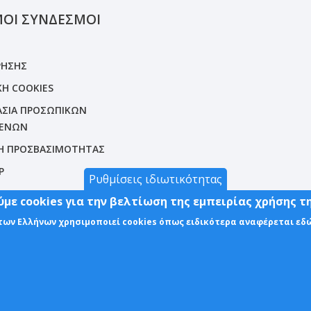
ΜΟΙ ΣΥΝΔΕΣΜΟΙ
ΡΗΣΗΣ
ΚΗ COOKIES
ΣΙΑ ΠΡΟΣΩΠΙΚΩΝ
ΕΝΩΝ
Η ΠΡΟΣΒΑΣΙΜΟΤΗΤΑΣ
P
Ρυθμίσεις ιδιωτικότητας
με cookies για την βελτίωση της εμπειρίας χρήσης τ
 των Ελλήνων χρησιμοποιεί cookies όπως ειδικότερα αναφέρεται εδ
λήνων | All Rights Reserved.