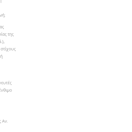
η
ζωή;
ας
ίας της
.),
 στίχους
κή
νευτές
ένθιμο
 Αν.