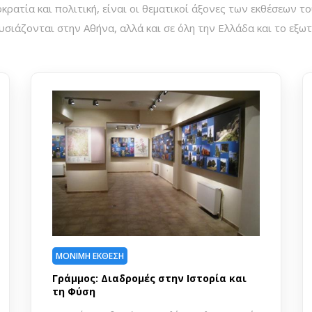
οκρατία και πολιτική, είναι οι θεματικοί άξονες των εκθέσεων τ
σιάζονται στην Αθήνα, αλλά και σε όλη την Ελλάδα και το εξωτ
ΨΗΦΙΑΚΗ ΕΚΘΕΣΗ
Τό θέμα εἶναι τ ώ ρ α τί λές. Η ζωή και
το έργο του ποιητή Μανόλη
Αναγνωστάκη