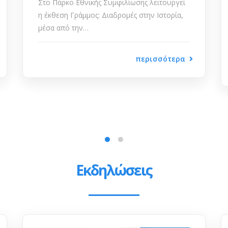
Ο Μανόλης Αναγνωστάκης υπήρξε μια
ολοκληρωμένη, ακέραιη προσωπικότητα: η
κοινωνική αγωνία, οι…
περισσότερα
Εκδηλώσεις