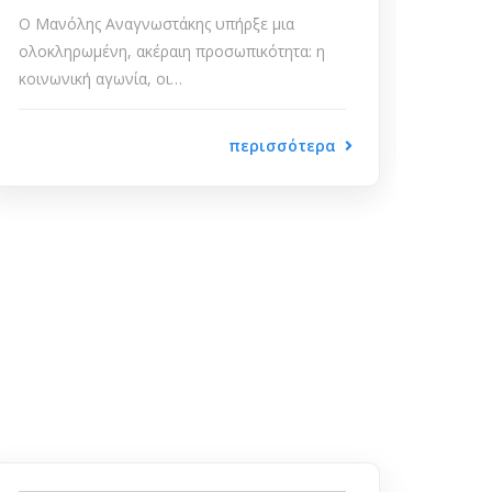
Μεγάλη ιδέα, παιδεία, ελληνικό εθνικό
κράτος, επιστημονική έρευνα, φοιτητικό
κίνημα, έννοιες που σε…
περισσότερα