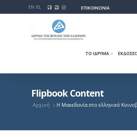
Παράκαμψη
EN
EL
ΕΠΙΚΟΙΝΩΝΙΑ
προς
το
κυρίως
περιεχόμενο
ΤΟ ΙΔΡΥΜΑ
ΕΚΔΟΣΕΙ
Flipbook Content
Αρχική
Η Μακεδονία στο ελληνικό Κοινοβ