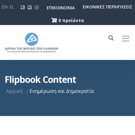
Παράκαμψη
EN
EL
ΕΙΚΟΝΙΚΕΣ ΠΕΡΙΗΓΗΣΕΙΣ
ΕΠΙΚΟΙΝΩΝΙΑ
προς
το
0 προϊόντα
κυρίως
περιεχόμενο
Flipbook Content
Αρχική
Ενημέρωση και Δημοκρατία