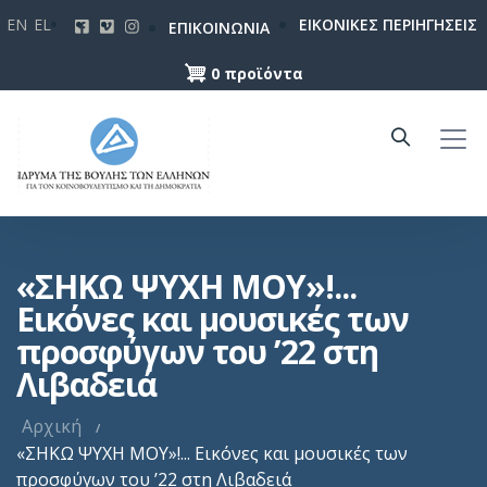
Παράκαμψη
EN
EL
ΕΙΚΟΝΙΚΕΣ ΠΕΡΙΗΓΗΣΕΙΣ
ΕΠΙΚΟΙΝΩΝΙΑ
προς
το
0 προϊόντα
κυρίως
περιεχόμενο
«ΣΗΚΩ ΨΥΧΗ ΜΟΥ»!...
Εικόνες και μουσικές των
προσφύγων του ’22 στη
Λιβαδειά
Αρχική
«ΣΗΚΩ ΨΥΧΗ ΜΟΥ»!... Εικόνες και μουσικές των
προσφύγων του ’22 στη Λιβαδειά