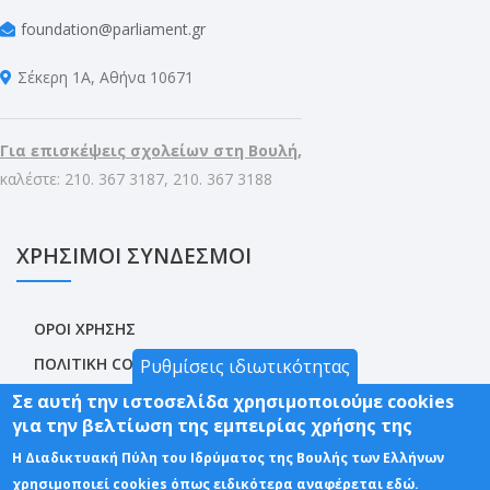
foundation@parliament.gr
Σέκερη 1Α, Αθήνα 10671
Για επισκέψεις σχολείων στη Βουλή,
καλέστε: 210. 367 3187, 210. 367 3188
ΧΡΗΣΙΜΟΙ ΣΥΝΔΕΣΜΟΙ
ΟΡΟΙ ΧΡΗΣΗΣ
ΠΟΛΙΤΙΚΗ COOKIES
Ρυθμίσεις ιδιωτικότητας
ΠΡΟΣΤΑΣΙΑ ΠΡΟΣΩΠΙΚΩΝ ΔΕΔΟΜΕΝΩΝ
Σε αυτή την ιστοσελίδα χρησιμοποιούμε cookies
για την βελτίωση της εμπειρίας χρήσης της
ΔΗΛΩΣΗ ΠΡΟΣΒΑΣΙΜΟΤΗΤΑΣ
Η Διαδικτυακή Πύλη του Ιδρύματος της Βουλής των Ελλήνων
SITEMAP
χρησιμοποιεί cookies όπως ειδικότερα αναφέρεται εδώ.